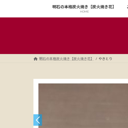
コ
ナ
明石の本格炭火焼き【炭火焼き花】
ン
ビ
HOME
テ
ゲ
ン
ー
ツ
シ
へ
ョ
ス
ン
キ
に
ッ
移
明石の本格炭火焼き【炭火焼き花】
やきとり
プ
動