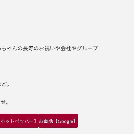
あちゃんの長寿のお祝いや会社やグループ
など。
ませ。
【ホットペッパー】
お電話【Google】