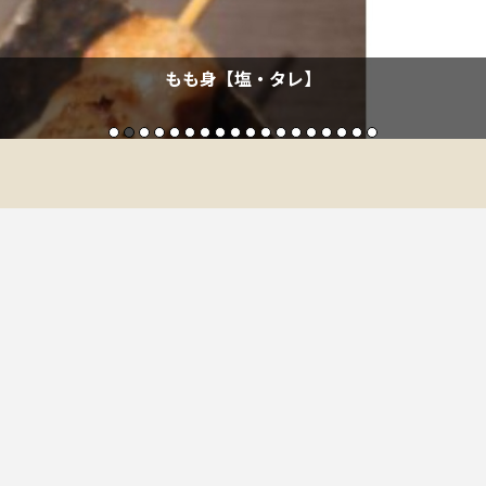
辛味噌もも串